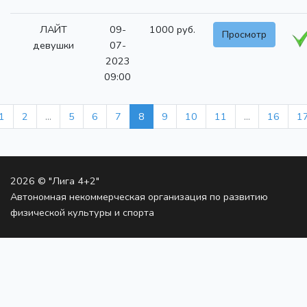
ЛАЙТ
09-
1000 руб.
Просмотр
девушки
07-
2023
09:00
1
2
...
5
6
7
8
9
10
11
...
16
1
2026 © "Лига 4+2"
Автономная некоммерческая организация по развитию
физической культуры и спорта