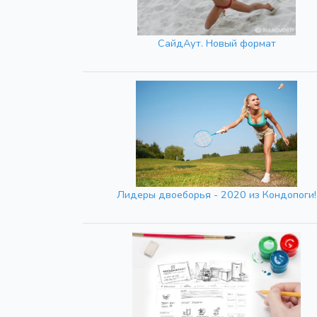
СайдАут. Новый формат
Лидеры двоеборья - 2020 из Кондопоги!